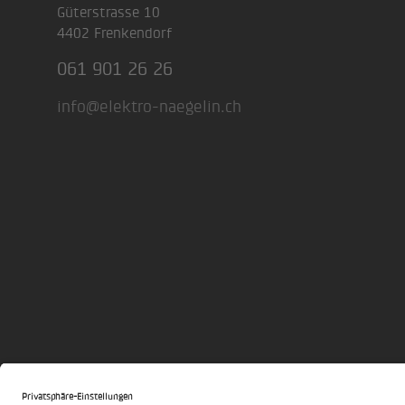
Güterstrasse 10
4402 Frenkendorf
061 901 26 26
info@elektro-naegelin.ch
© Elektro Naegelin AG 2026