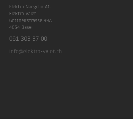
Elektro Naegelin AG
Elektro Valet
Gotthelfstrasse 99A
4054 Basel
061 303 37 00
info@elektro-valet.ch
AGB
Impressum
Integrity Line